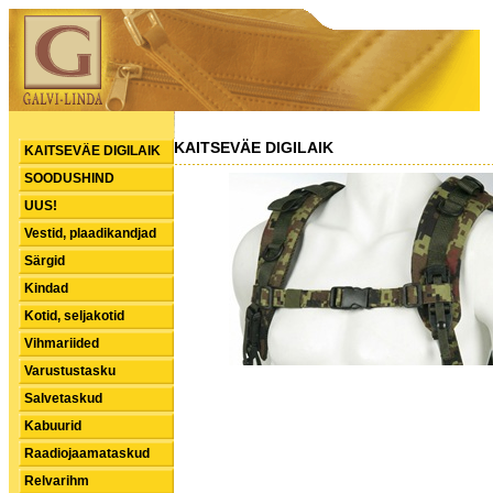
KAITSEVÄE DIGILAIK
KAITSEVÄE DIGILAIK
SOODUSHIND
UUS!
Vestid, plaadikandjad
Särgid
Kindad
Kotid, seljakotid
Vihmariided
Varustustasku
Salvetaskud
Kabuurid
Raadiojaamataskud
Relvarihm