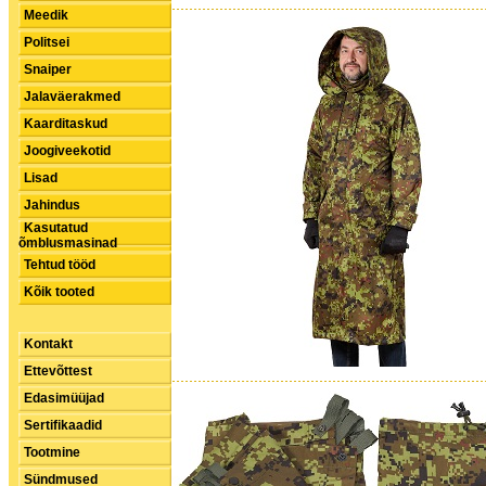
Meedik
Politsei
Snaiper
Jalaväerakmed
Kaarditaskud
Joogiveekotid
Lisad
Jahindus
Kasutatud
õmblusmasinad
Tehtud tööd
Kõik tooted
Kontakt
Ettevõttest
Edasimüüjad
Sertifikaadid
Tootmine
Sündmused