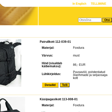
In English
TELLIMINE
Patrullkott 112-039-01
Materjal:
Foxdura
Värvus:
must
Hind (sisaldab
86,- EUR
käibemaksu):
Puusavöö, polsterdatud
Lühikirjeldus:
õlarihmade ja seljaosaga
kott
Detailid
Käsipagasikott 113-008-01
Materjal:
Foxdura