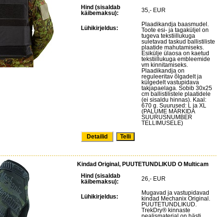
Hind (sisaldab
35,- EUR
käibemaksu):
Plaadikandja baasmudel.
Lühikirjeldus:
Toote esi- ja tagaküljel on
tugeva tekstiillukuga
suletavad taskud ballistiliste
plaatide mahutamiseks.
Esikülje ülaosa on kaetud
tekstiillukuga embleemide
vm kinnitamiseks.
Plaadikandja on
reguleeritav õlgadelt ja
külgedelt vastupidava
takjapaelaga. Sobib 30x25
cm ballistilistele plaatidele
(ei sisaldu hinnas). Kaal:
670 g. Suurused: L ja XL
(PALUME MÄRKIDA
SUURUSNUMBER
TELLIMUSELE)
Detailid
Kindad Original, PUUTETUNDLIKUD O Multicam
Hind (sisaldab
26,- EUR
käibemaksu):
Mugavad ja vastupidavad
Lühikirjeldus:
kindad Mechanix Original.
PUUTETUNDLIKUD.
TrekDry® kinnaste
pealismaterjal on hästi