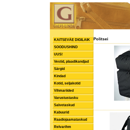
Politsei
KAITSEVÄE DIGILAIK
SOODUSHIND
UUS!
Vestid, plaadikandjad
Särgid
Kindad
Kotid, seljakotid
Vihmariided
Varustustasku
Salvetaskud
Kabuurid
Raadiojaamataskud
Relvarihm