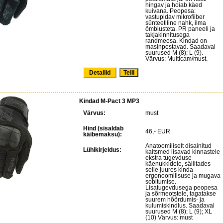
hingav ja hoiab käed
kuivana. Peopesa:
vastupidav mikrofiiber
sünteetiline nahk, ilma
õmblusteta. PR paneeli ja
takjakinnitusega
randmeosa. Kindad on
masinpestavad. Saadaval
suurused M (8); L (9).
Värvus: Multicam/must.
Detailid
Kindad M-Pact 3 MP3
Värvus:
must
Hind (sisaldab
46,- EUR
käibemaksu):
Anatoomiliselt disainitud
Lühikirjeldus:
kaitsmed lisavad kinnastele
ekstra tugevduse
käenukkidele, säilitades
selle juures kinda
ergonoomilisuse ja mugava
sobitumise.
Lisatugevdusega peopesa
ja sõrmeotstele, tagatakse
suurem hõõrdumis- ja
kulumiskindlus. Saadaval
suurused M (8); L (9); XL
(10) Värvus: must