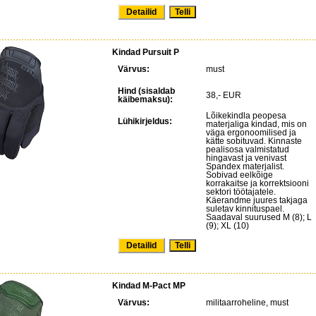
Detailid
Kindad Pursuit P
Värvus:
must
Hind (sisaldab
38,- EUR
käibemaksu):
Lõikekindla peopesa
Lühikirjeldus:
materjaliga kindad, mis on
väga ergonoomilised ja
kätte sobituvad. Kinnaste
pealisosa valmistatud
hingavast ja venivast
Spandex materjalist.
Sobivad eelkõige
korrakaitse ja korrektsiooni
sektori töötajatele.
Käerandme juures takjaga
suletav kinnituspael.
Saadaval suurused M (8); L
(9); XL (10)
Detailid
Kindad M-Pact MP
Värvus:
militaarroheline, must