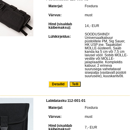
Materjal:
Foxdura
Värvus:
must
Hind (sisaldab
14,- EUR
käibemaksu):
SOODUSHIND!
Lühikirjeldus:
Universaalkabuur
püstolitele PM, Sig Sauer,
HK USP jne. Tagaküljel
MOLLE-süsteem. Saab
kanda ka 5 cm või 7,5 cm
laiusel vööl. Sobib MOLLE-
vestile või MOLLE-
jalaplaadile. Komplektis
kabuur, 2 erineva
suurusega vahetatavat
sisepatja (vastavalt püstoli
suurusele), kuuskantvõti.
Detailid
Labidatasku 112-001-01
Materjal:
Foxdura
Värvus:
must
Hind (sisaldab
7,- EUR
käibemaksu):