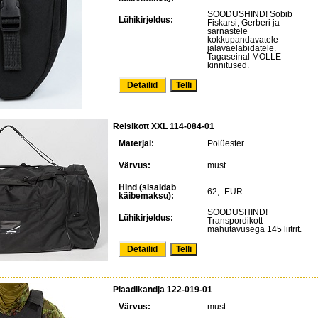
SOODUSHIND! Sobib
Lühikirjeldus:
Fiskarsi, Gerberi ja
sarnastele
kokkupandavatele
jalaväelabidatele.
Tagaseinal MOLLE
kinnitused.
Detailid
Reisikott XXL 114-084-01
Materjal:
Polüester
Värvus:
must
Hind (sisaldab
62,- EUR
käibemaksu):
SOODUSHIND!
Lühikirjeldus:
Transpordikott
mahutavusega 145 liitrit.
Detailid
Plaadikandja 122-019-01
Värvus:
must