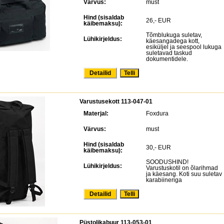
Värvus:
must
Hind (sisaldab
26,- EUR
käibemaksu):
Tõmblukuga suletav,
Lühikirjeldus:
käesangadega kott,
esiküljel ja seespool lukuga
suletavad taskud
dokumentidele.
Detailid
Varustusekott 113-047-01
Materjal:
Foxdura
Värvus:
must
Hind (sisaldab
30,- EUR
käibemaksu):
SOODUSHIND!
Lühikirjeldus:
Varustuskotil on õlarihmad
ja käesang. Koti suu suletav
karabiineriga
Detailid
Püstolikabuur 113-053-01