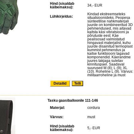
Hind (sisaldab
34,- EUR
käibemaksu):
Kindad ekstreemseteks
Lühikirjeldus:
situatsioonideks. Peopesa
sünteetilise nahkmaterjali
juurde on kombineeritud 3D
pehmendused, mis aitavad
kaitsta käsi vibratsiooni ja
põrutuste eest. Käe
pealisosad valmistatud
hingavast materjalist, kuhu
juurde disainitud termoplast
kummist pehmendus ja
kaitse funktsiooni tagavad
komponendid. Käerandme
juures takjaga suletav
kinnituspael. Saadaval
suurused M (8); L (9); XL
(10). Roheline L (9). Värvus:
militaarroheline ja must
Detailid
Tasku gaasiballoonile 111-146
Materjal:
cordura
Värvus:
must
Hind (sisaldab
5,- EUR
käibemaksu):