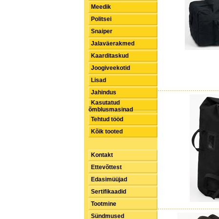
Meedik
Politsei
Snaiper
Jalaväerakmed
Kaarditaskud
Joogiveekotid
Lisad
Jahindus
Kasutatud
õmblusmasinad
Tehtud tööd
Kõik tooted
Kontakt
Ettevõttest
Edasimüüjad
Sertifikaadid
Tootmine
Sündmused