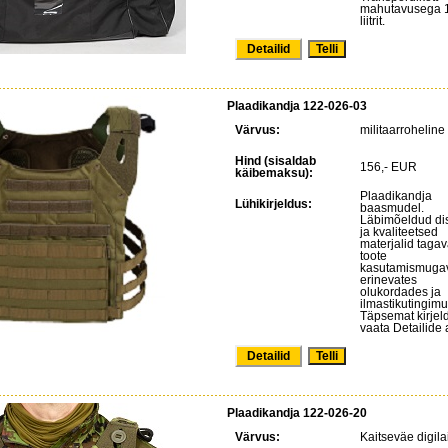
mahutavusega 
liitrit.
Detailid
Plaadikandja 122-026-03
Värvus:
militaarroheline
Hind (sisaldab
156,- EUR
käibemaksu):
Plaadikandja
Lühikirjeldus:
baasmudel.
Läbimõeldud di
ja kvaliteetsed
materjalid taga
toote
kasutamismuga
erinevates
olukordades ja
ilmastikutingimu
Täpsemat kirjel
vaata Detailide a
Detailid
Plaadikandja 122-026-20
Värvus:
Kaitseväe digila