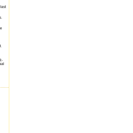
last
s.
he
e
.
R-
aal