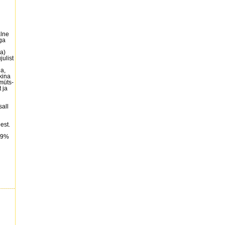
alne
ga
a)
julist
a,
kina
 müts-
 ja
sall
est.
 9%