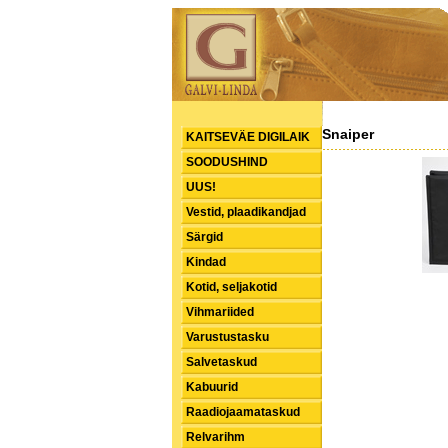
Snaiper
KAITSEVÄE DIGILAIK
SOODUSHIND
UUS!
Vestid, plaadikandjad
Särgid
Kindad
Kotid, seljakotid
Vihmariided
Varustustasku
Salvetaskud
Kabuurid
Raadiojaamataskud
Relvarihm