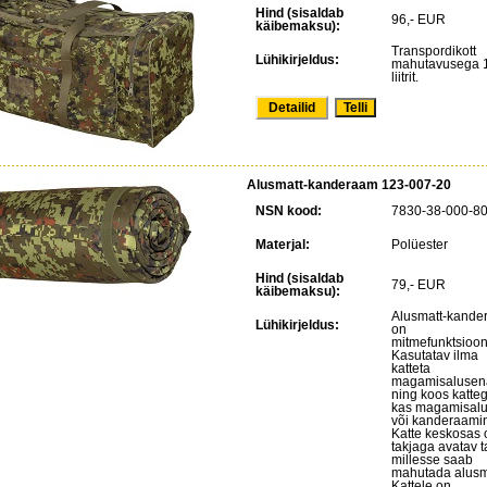
Hind (sisaldab
96,- EUR
käibemaksu):
Transpordikott
Lühikirjeldus:
mahutavusega 
liitrit.
Detailid
Alusmatt-kanderaam 123-007-20
NSN kood:
7830-38-000-8
Materjal:
Polüester
Hind (sisaldab
79,- EUR
käibemaksu):
Alusmatt-kande
Lühikirjeldus:
on
mitmefunktsiooni
Kasutatav ilma
katteta
magamisalusen
ning koos katte
kas magamisal
või kanderaami
Katte keskosas 
takjaga avatav t
millesse saab
mahutada alusm
Kattele on