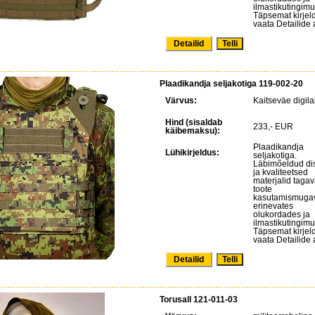
ilmastikutingimu
Täpsemat kirjel
vaata Detailide a
Detailid
Plaadikandja seljakotiga 119-002-20
Värvus:
Kaitseväe digila
Hind (sisaldab
233,- EUR
käibemaksu):
Plaadikandja
Lühikirjeldus:
seljakotiga.
Läbimõeldud di
ja kvaliteetsed
materjalid taga
toote
kasutamismuga
erinevates
olukordades ja
ilmastikutingimu
Täpsemat kirjel
vaata Detailide a
Detailid
Torusall 121-011-03