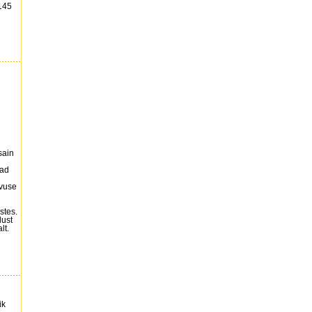
145
sain
vad
vuse
stes.
dust
lt.
ik