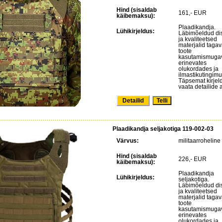
Hind (sisaldab
161,- EUR
käibemaksu):
Plaadikandja.
Lühikirjeldus:
Läbimõeldud di
ja kvaliteetsed
materjalid taga
toote
kasutamismuga
erinevates
olukordades ja
ilmastikutingimu
Täpsemat kirjel
vaata detailide a
Detailid
Plaadikandja seljakotiga 119-002-03
Värvus:
militaarroheline
Hind (sisaldab
226,- EUR
käibemaksu):
Plaadikandja
Lühikirjeldus:
seljakotiga.
Läbimõeldud di
ja kvaliteetsed
materjalid taga
toote
kasutamismuga
erinevates
olukordades ja