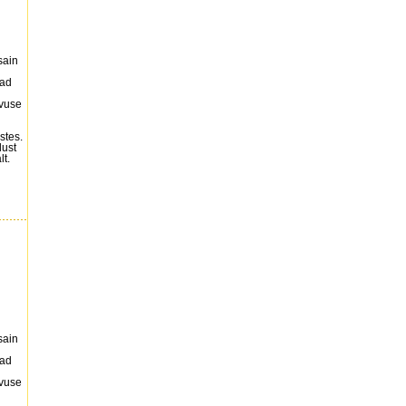
sain
vad
vuse
stes.
dust
lt.
sain
vad
vuse