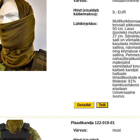
Värvus:
militaarroheline
Hind (sisaldab
9,- EUR
käibemaksu):
Multifunktsiona
Lühikirjeldus:
torusall pikkuse
50 cm. Laius
(pooleks murtun
27 cm. Silindriku
salli on võimalik
kasutada mütsin
sallina, näomas
ning kiivrialuse
sallina. Pehmest
nahasõbralikust
materjalist
valmistatud toru
kaitseb kandjat
halbade
ilmastikuolude e
Materjal: 91%
bambusviskoos
elastaan
Universaalne
suurus.
Detailid
Plaadikandja 122-019-01
Värvus:
must