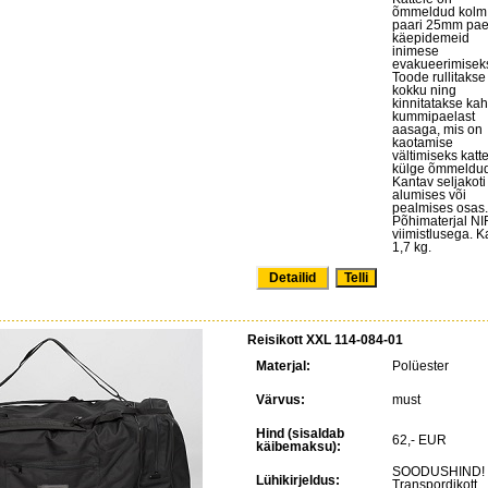
õmmeldud kolm
paari 25mm pae
käepidemeid
inimese
evakueerimisek
Toode rullitakse
kokku ning
kinnitatakse ka
kummipaelast
aasaga, mis on
kaotamise
vältimiseks katt
külge õmmeldud
Kantav seljakoti
alumises või
pealmises osas.
Põhimaterjal NI
viimistlusega. K
1,7 kg.
Detailid
Reisikott XXL 114-084-01
Materjal:
Polüester
Värvus:
must
Hind (sisaldab
62,- EUR
käibemaksu):
SOODUSHIND!
Lühikirjeldus:
Transpordikott