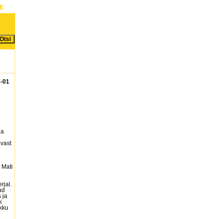
NE
3-01
ga
evast
 Mati
jal.
ud
 ja
k
kku