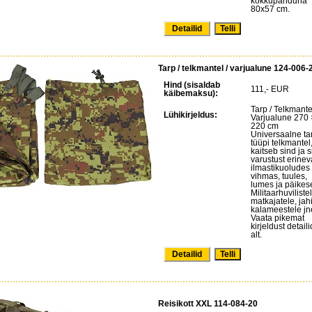
kokkupanduna
80x57 cm.
Detailid
Tarp / telkmantel / varjualune 124-006-
Hind (sisaldab
111,- EUR
käibemaksu):
Tarp / Telkmantel
Lühikirjeldus:
Varjualune 270 
220 cm
Universaalne ta
tüüpi telkmantel
kaitseb sind ja 
varustust erinev
ilmastikuoludes
vihmas, tuules,
lumes ja päikes
Militaarhuviliste
matkajatele, jahi
kalameestele jn
Vaata pikemat
kirjeldust detail
alt.
Detailid
Reisikott XXL 114-084-20