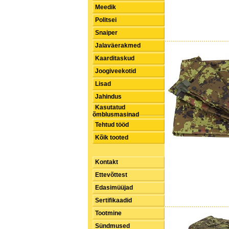
Meedik
Politsei
Snaiper
Jalaväerakmed
Kaarditaskud
Joogiveekotid
Lisad
Jahindus
Kasutatud
õmblusmasinad
Tehtud tööd
Kõik tooted
Kontakt
Ettevõttest
Edasimüüjad
Sertifikaadid
Tootmine
Sündmused