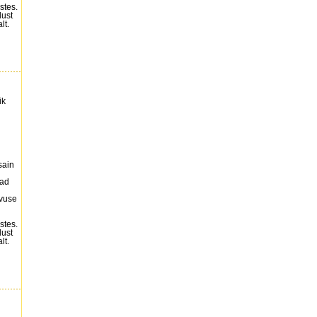
stes.
dust
lt.
ik
sain
vad
vuse
stes.
dust
lt.