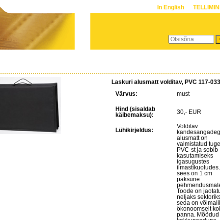
In English
TELLIMI
Laskuri alusmatt volditav, PVC 117-03
Värvus:
must
Hind (sisaldab
30,- EUR
käibemaksu):
Volditav
Lühikirjeldus:
kandesangade
alusmatt on
valmistatud tug
PVC-st ja sobib
kasutamiseks
igasugustes
ilmastikuoludes.
sees on 1 cm
paksune
pehmendusmater
Toode on jaotat
neljaks sektoriks
seda on võimali
ökonoomselt ko
panna. Mõõdud