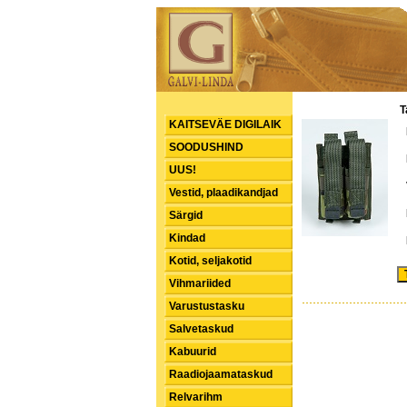
T
KAITSEVÄE DIGILAIK
SOODUSHIND
UUS!
Vestid, plaadikandjad
Särgid
Kindad
Kotid, seljakotid
Vihmariided
Varustustasku
Salvetaskud
Kabuurid
Raadiojaamataskud
Relvarihm