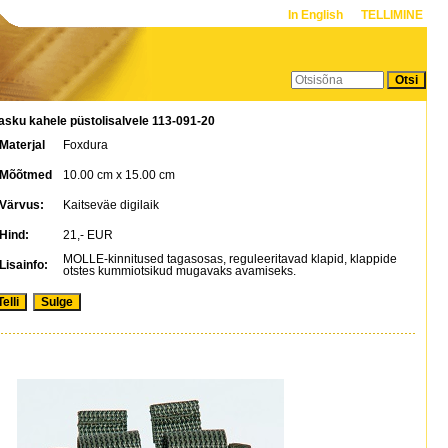
In English
TELLIMINE
asku kahele püstolisalvele 113-091-20
Materjal
Foxdura
Mõõtmed
10.00 cm x 15.00 cm
Värvus:
Kaitseväe digilaik
Hind:
21,- EUR
MOLLE-kinnitused tagasosas, reguleeritavad klapid, klappide
Lisainfo:
otstes kummiotsikud mugavaks avamiseks.