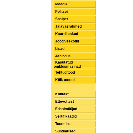
Meedik
Politsei
Snaiper
Jalaväerakmed
Kaarditaskud
Joogiveekotid
Lisad
Jahindus
Kasutatud
õmblusmasinad
Tehtud tööd
Kõik tooted
Kontakt
Ettevõttest
Edasimüüjad
Sertifikaadid
Tootmine
Sündmused