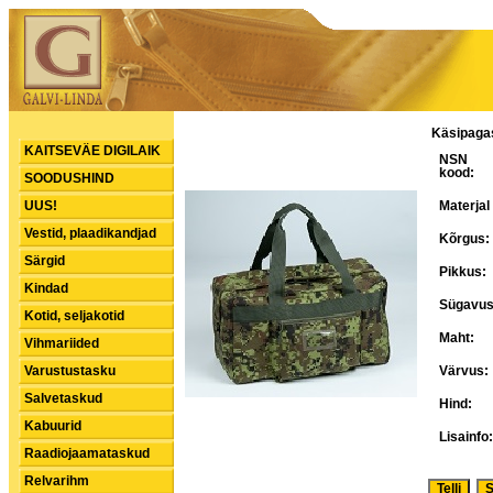
Käsipagas
KAITSEVÄE DIGILAIK
NSN
kood:
SOODUSHIND
UUS!
Materjal
Vestid, plaadikandjad
Kõrgus:
Särgid
Pikkus:
Kindad
Sügavus
Kotid, seljakotid
Maht:
Vihmariided
Varustustasku
Värvus:
Salvetaskud
Hind:
Kabuurid
Lisainfo:
Raadiojaamataskud
Relvarihm