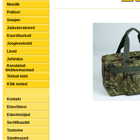
Meedik
Politsei
Snaiper
Jalaväerakmed
Kaarditaskud
Joogiveekotid
Lisad
Jahindus
Kasutatud
õmblusmasinad
Tehtud tööd
Kõik tooted
Kontakt
Ettevõttest
Edasimüüjad
Sertifikaadid
Tootmine
Sündmused