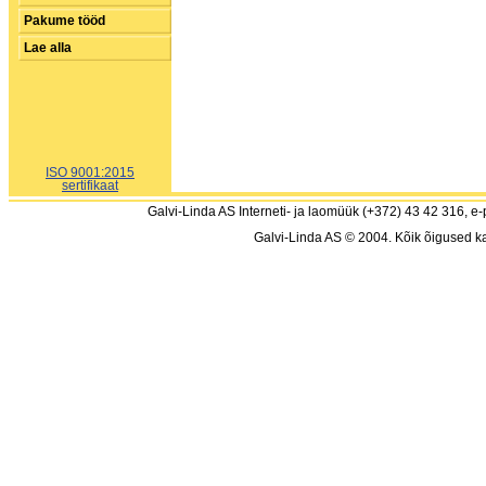
Pakume tööd
Lae alla
ISO 9001:2015
sertifikaat
Galvi-Linda AS Interneti- ja laomüük (+372) 43 42 316, e-
Galvi-Linda AS © 2004. Kõik õigused ka