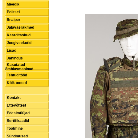
Meedik
Politsei
Snaiper
Jalaväerakmed
Kaarditaskud
Joogiveekotid
Lisad
Jahindus
Kasutatud
õmblusmasinad
Tehtud tööd
Kõik tooted
Kontakt
Ettevõttest
Edasimüüjad
Sertifikaadid
Tootmine
Sündmused