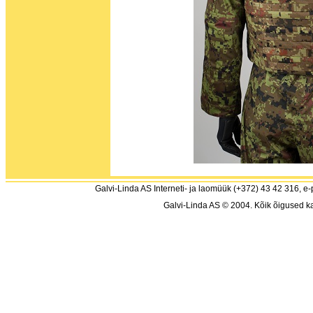
Galvi-Linda AS Interneti- ja laomüük (+372) 43 42 316, e-
Galvi-Linda AS © 2004. Kõik õigused ka