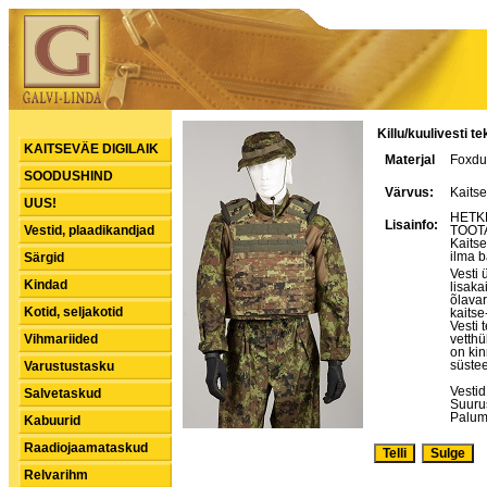
Killu/kuulivesti t
KAITSEVÄE DIGILAIK
Materjal
Foxdu
SOODUSHIND
Värvus:
Kaitse
UUS!
HETK
Lisainfo:
Vestid, plaadikandjad
TOOTA
Kaitse
ilma b
Särgid
Vesti 
Kindad
lisaka
õlavar
Kotid, seljakotid
kaitse
Vesti 
Vihmariided
vetthül
on ki
süstee
Varustustasku
Vestid
Salvetaskud
Suurus
Palume
Kabuurid
Raadiojaamataskud
Relvarihm