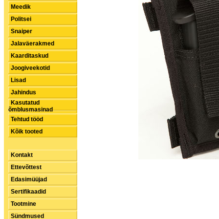
Meedik
Politsei
Snaiper
Jalaväerakmed
Kaarditaskud
Joogiveekotid
Lisad
Jahindus
Kasutatud
õmblusmasinad
Tehtud tööd
Kõik tooted
Kontakt
Ettevõttest
Edasimüüjad
Sertifikaadid
Tootmine
Sündmused