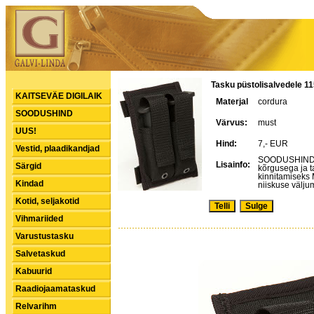
Tasku püstolisalvedele 1
KAITSEVÄE DIGILAIK
Materjal
cordura
SOODUSHIND
Värvus:
must
UUS!
Hind:
7,- EUR
Vestid, plaadikandjad
SOODUSHIND! M
Lisainfo:
Särgid
kõrgusega ja t
kinnitamiseks
Kindad
niiskuse välju
Kotid, seljakotid
Vihmariided
Varustustasku
Salvetaskud
Kabuurid
Raadiojaamataskud
Relvarihm