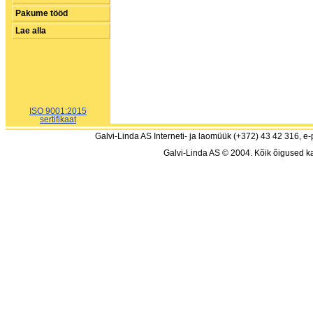
Pakume tööd
Lae alla
ISO 9001:2015
sertifikaat
Galvi-Linda AS Interneti- ja laomüük (+372) 43 42 316, e-
Galvi-Linda AS © 2004. Kõik õigused ka