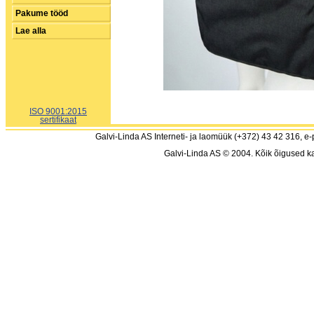
Pakume tööd
Lae alla
ISO 9001:2015
sertifikaat
Galvi-Linda AS Interneti- ja laomüük (+372) 43 42 316, e-
Galvi-Linda AS © 2004. Kõik õigused ka