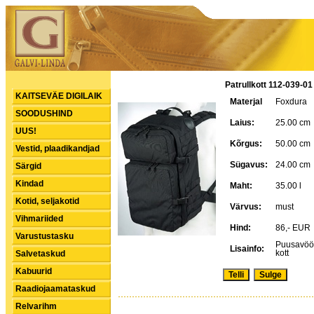
Patrullkott 112-039-01
KAITSEVÄE DIGILAIK
Materjal
Foxdura
SOODUSHIND
Laius:
25.00 cm
UUS!
Kõrgus:
50.00 cm
Vestid, plaadikandjad
Sügavus:
24.00 cm
Särgid
Kindad
Maht:
35.00 l
Kotid, seljakotid
Värvus:
must
Vihmariided
Hind:
86,- EU
Varustustasku
Puusavöö,
Lisainfo:
kott
Salvetaskud
Kabuurid
Raadiojaamataskud
Relvarihm