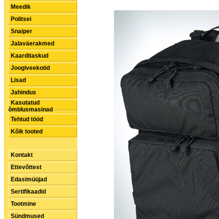
Meedik
Politsei
Snaiper
Jalaväerakmed
Kaarditaskud
Joogiveekotid
Lisad
Jahindus
Kasutatud
õmblusmasinad
Tehtud tööd
Kõik tooted
Kontakt
Ettevõttest
Edasimüüjad
Sertifikaadid
Tootmine
Sündmused