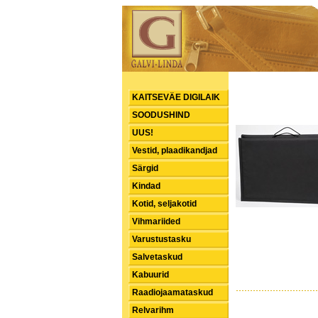
KAITSEVÄE DIGILAIK
SOODUSHIND
UUS!
Vestid, plaadikandjad
Särgid
Kindad
Kotid, seljakotid
Vihmariided
Varustustasku
Salvetaskud
Kabuurid
Raadiojaamataskud
Relvarihm