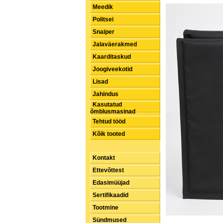
Meedik
Politsei
Snaiper
Jalaväerakmed
Kaarditaskud
Joogiveekotid
Lisad
Jahindus
Kasutatud
õmblusmasinad
Tehtud tööd
Kõik tooted
Kontakt
Ettevõttest
Edasimüüjad
Sertifikaadid
Tootmine
Sündmused