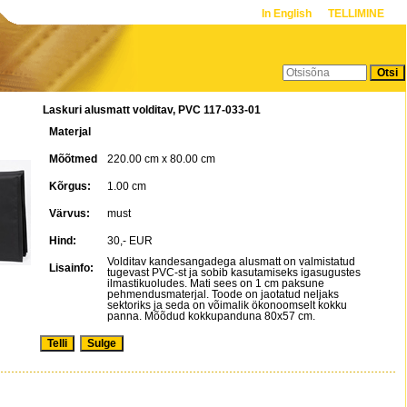
In English
TELLIMINE
Laskuri alusmatt volditav, PVC 117-033-01
Materjal
Mõõtmed
220.00 cm x 80.00 cm
Kõrgus:
1.00 cm
Värvus:
must
Hind:
30,- EUR
Volditav kandesangadega alusmatt on valmistatud
Lisainfo:
tugevast PVC-st ja sobib kasutamiseks igasugustes
ilmastikuoludes. Mati sees on 1 cm paksune
pehmendusmaterjal. Toode on jaotatud neljaks
sektoriks ja seda on võimalik ökonoomselt kokku
panna. Mõõdud kokkupanduna 80x57 cm.