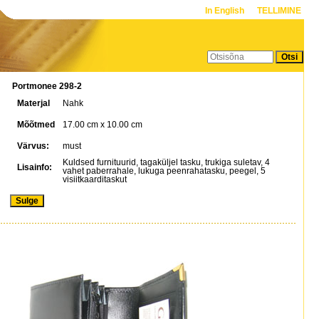
In English
TELLIMINE
Portmonee 298-2
Materjal
Nahk
Mõõtmed
17.00 cm x 10.00 cm
Värvus:
must
Kuldsed furnituurid, tagaküljel tasku, trukiga suletav, 4
Lisainfo:
vahet paberrahale, lukuga peenrahatasku, peegel, 5
visiitkaarditaskut