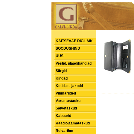
KAITSEVÄE DIGILAIK
SOODUSHIND
UUS!
Vestid, plaadikandjad
Särgid
Kindad
Kotid, seljakotid
Vihmariided
Varustustasku
Salvetaskud
Kabuurid
Raadiojaamataskud
Relvarihm