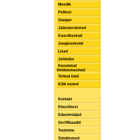
Meedik
Politsei
Snaiper
Jalaväerakmed
Kaarditaskud
Joogiveekotid
Lisad
Jahindus
Kasutatud
õmblusmasinad
Tehtud tööd
Kõik tooted
Kontakt
Ettevõttest
Edasimüüjad
Sertifikaadid
Tootmine
Sündmused