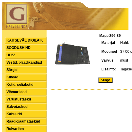
Mapp 296-89
KAITSEVÄE DIGILAIK
Materjal
Nahk
SOODUSHIND
Mõõtmed
37.00 
UUS!
Värvus:
must
Vestid, plaadikandjad
Lisainfo:
Tagasei
Särgid
Kindad
Kotid, seljakotid
Vihmariided
Varustustasku
Salvetaskud
Kabuurid
Raadiojaamataskud
Relvarihm