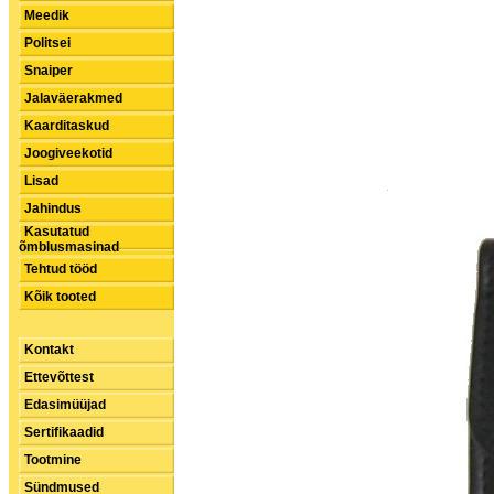
Meedik
Politsei
Snaiper
Jalaväerakmed
Kaarditaskud
Joogiveekotid
Lisad
Jahindus
Kasutatud
õmblusmasinad
Tehtud tööd
Kõik tooted
Kontakt
Ettevõttest
Edasimüüjad
Sertifikaadid
Tootmine
Sündmused