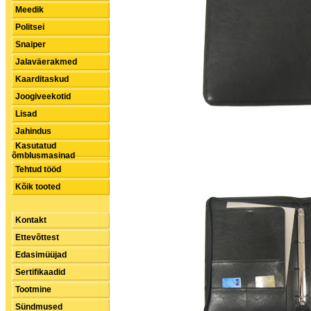
Meedik
Politsei
Snaiper
Jalaväerakmed
Kaarditaskud
Joogiveekotid
Lisad
Jahindus
Kasutatud
õmblusmasinad
Tehtud tööd
Kõik tooted
Kontakt
Ettevõttest
Edasimüüjad
Sertifikaadid
Tootmine
Sündmused