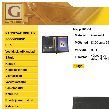
Mapp 100-64
KAITSEVÄE DIGILAIK
Materjal
Kunstnahk
SOODUSHIND
Mõõtmed
33.00 cm x 2
UUS!
Värvus:
must
Vestid, plaadikandjad
Hõbedased met
Lisainfo:
Särgid
taskut, kiirkö
Kindad
Kotid, seljakotid
Vihmariided
Varustustasku
Salvetaskud
Kabuurid
Raadiojaamataskud
Relvarihm