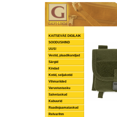
KAITSEVÄE DIGILAIK
SOODUSHIND
UUS!
Vestid, plaadikandjad
Särgid
Kindad
Kotid, seljakotid
Vihmariided
Varustustasku
Salvetaskud
Kabuurid
Raadiojaamataskud
Relvarihm