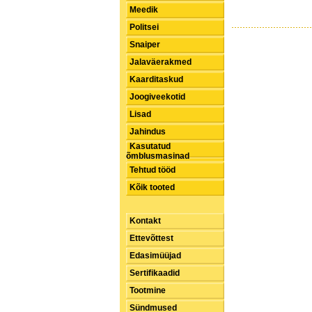
Meedik
Politsei
Snaiper
Jalaväerakmed
Kaarditaskud
Joogiveekotid
Lisad
Jahindus
Kasutatud
õmblusmasinad
Tehtud tööd
Kõik tooted
Kontakt
Ettevõttest
Edasimüüjad
Sertifikaadid
Tootmine
Sündmused