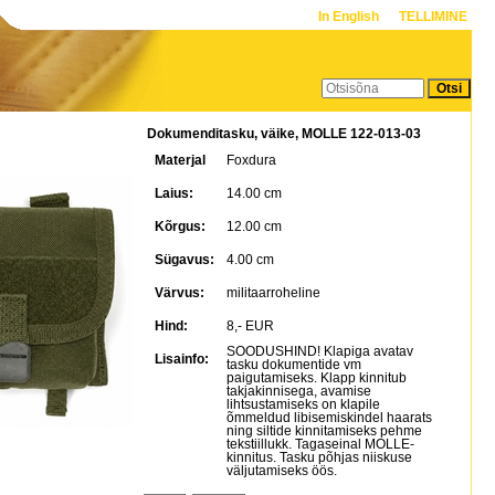
In English
TELLIMINE
Dokumenditasku, väike, MOLLE 122-013-03
Materjal
Foxdura
Laius:
14.00 cm
Kõrgus:
12.00 cm
Sügavus:
4.00 cm
Värvus:
militaarroheline
Hind:
8,- EUR
SOODUSHIND! Klapiga avatav
Lisainfo:
tasku dokumentide vm
paigutamiseks. Klapp kinnitub
takjakinnisega, avamise
lihtsustamiseks on klapile
õmmeldud libisemiskindel haarats
ning siltide kinnitamiseks pehme
tekstiillukk. Tagaseinal MOLLE-
kinnitus. Tasku põhjas niiskuse
väljutamiseks öös.