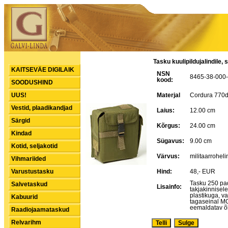
Tasku kuulipildujalindile,
KAITSEVÄE DIGILAIK
NSN
8465-38-000
kood:
SOODUSHIND
UUS!
Materjal
Cordura 770d
Vestid, plaadikandjad
Laius:
12.00 cm
Särgid
Kõrgus:
24.00 cm
Kindad
Sügavus:
9.00 cm
Kotid, seljakotid
Värvus:
militaarroheli
Vihmariided
Varustustasku
Hind:
48,- EUR
Tasku 250 pad
Salvetaskud
Lisainfo:
takjakinnisele
plastikuga, va
Kabuurid
tagaseinal M
eemaldatav õl
Raadiojaamataskud
Relvarihm