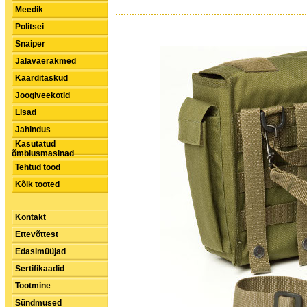
Meedik
Politsei
Snaiper
Jalaväerakmed
Kaarditaskud
Joogiveekotid
Lisad
Jahindus
Kasutatud
õmblusmasinad
Tehtud tööd
Kõik tooted
Kontakt
Ettevõttest
Edasimüüjad
Sertifikaadid
Tootmine
Sündmused