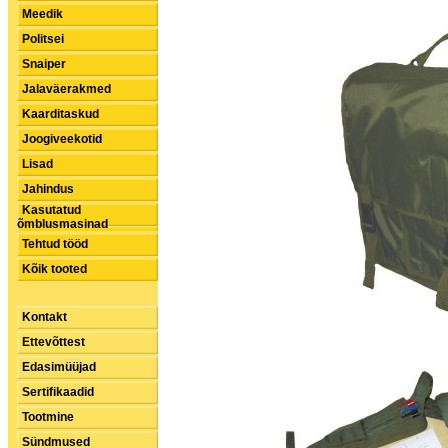
Meedik
Politsei
Snaiper
Jalaväerakmed
Kaarditaskud
Joogiveekotid
Lisad
Jahindus
Kasutatud
õmblusmasinad
Tehtud tööd
Kõik tooted
Kontakt
Ettevõttest
Edasimüüjad
Sertifikaadid
Tootmine
Sündmused