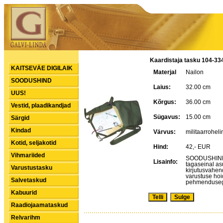
Kaardistaja tasku 104-33
KAITSEVÄE DIGILAIK
Materjal
Nailon
SOODUSHIND
Laius:
32.00 cm
UUS!
Kõrgus:
36.00 cm
Vestid, plaadikandjad
Sügavus:
15.00 cm
Särgid
Kindad
Värvus:
militaarroheli
Kotid, seljakotid
Hind:
42,- EUR
Vihmariided
SOODUSHIND. 
Lisainfo:
tagaseinal as
Varustustasku
kirjutusvahen
varustuse ho
Salvetaskud
pehmendusega
Kabuurid
Raadiojaamataskud
Relvarihm