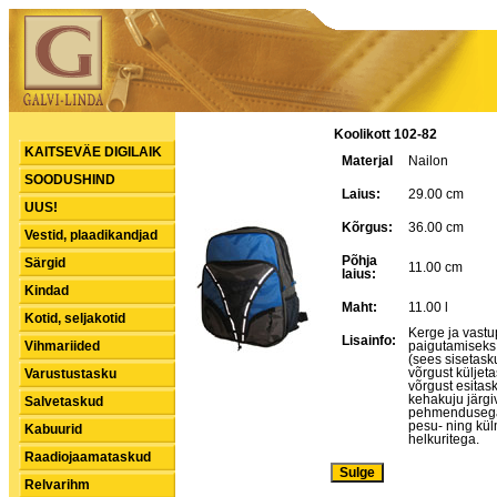
Koolikott 102-82
KAITSEVÄE DIGILAIK
Materjal
Nailon
SOODUSHIND
Laius:
29.00 cm
UUS!
Kõrgus:
36.00 cm
Vestid, plaadikandjad
Põhja
Särgid
11.00 cm
laius:
Kindad
Maht:
11.00 l
Kotid, seljakotid
Kerge ja vastup
Lisainfo:
Vihmariided
paigutamiseks 
(sees sisetask
võrgust küljet
Varustustasku
võrgust esitas
kehakuju järg
Salvetaskud
pehmendusega s
pesu- ning kül
Kabuurid
helkuritega.
Raadiojaamataskud
Relvarihm