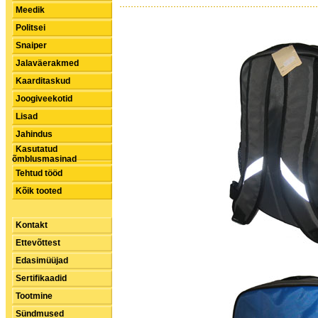
Meedik
Politsei
Snaiper
Jalaväerakmed
Kaarditaskud
Joogiveekotid
Lisad
Jahindus
Kasutatud
õmblusmasinad
Tehtud tööd
Kõik tooted
Kontakt
Ettevõttest
Edasimüüjad
Sertifikaadid
Tootmine
Sündmused