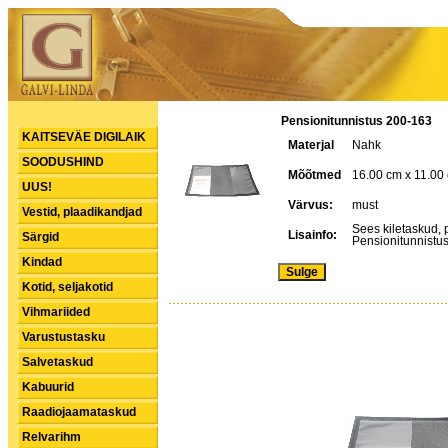
Pensionitunnistus 200-163
KAITSEVÄE DIGILAIK
Materjal
Nahk
SOODUSHIND
Mõõtmed
16.00 cm x 11.00
UUS!
Värvus:
must
Vestid, plaadikandjad
Sees kiletaskud, 
Lisainfo:
Särgid
Pensionitunnistu
Kindad
Kotid, seljakotid
Vihmariided
Varustustasku
Salvetaskud
Kabuurid
Raadiojaamataskud
Relvarihm