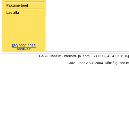
Pakume tööd
Lae alla
ISO 9001:2015
sertifikaat
Galvi-Linda AS Interneti- ja laomüük (+372) 43 42 316, e-
Galvi-Linda AS © 2004. Kõik õigused ka