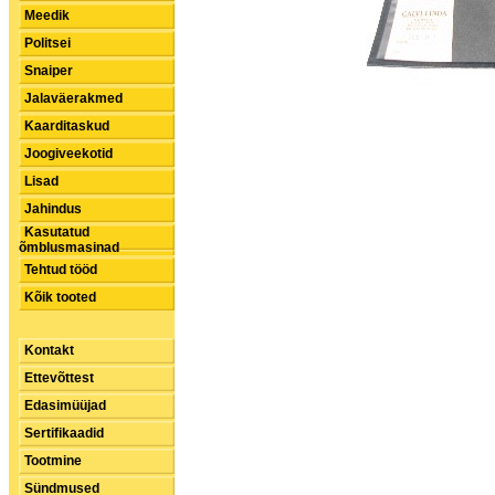
Meedik
Politsei
Snaiper
Jalaväerakmed
Kaarditaskud
Joogiveekotid
Lisad
Jahindus
Kasutatud
õmblusmasinad
Tehtud tööd
Kõik tooted
Kontakt
Ettevõttest
Edasimüüjad
Sertifikaadid
Tootmine
Sündmused