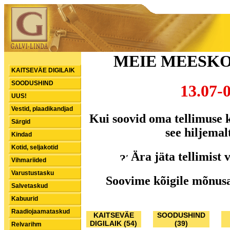
MEIE MEESK
KAITSEVÄE DIGILAIK
SOODUSHIND
13.07-0
UUS!
Vestid, plaadikandjad
Kui soovid oma tellimuse k
Särgid
see hiljemalt
Kindad
Kotid, seljakotid
Ära jäta tellimist 
Vihmariided
Varustustasku
Soovime kõigile mõnusat
Salvetaskud
Kabuurid
Raadiojaamataskud
KAITSEVÄE
SOODUSHIND
DIGILAIK (54)
(39)
Relvarihm