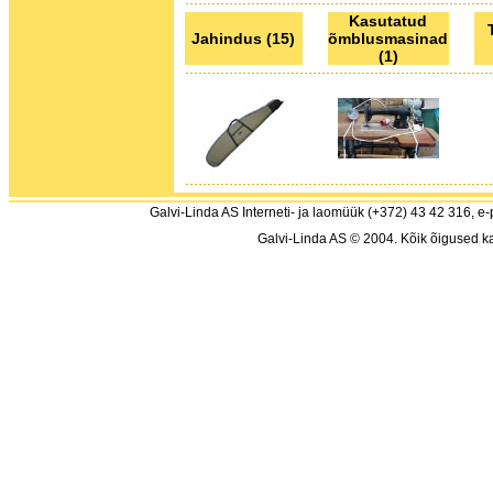
Kasutatud
Jahindus (15)
õmblusmasinad
(1)
Galvi-Linda AS Interneti- ja laomüük (+372) 43 42 316, e-
Galvi-Linda AS © 2004. Kõik õigused ka